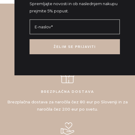
Spremljajte novosti in ob naslednjem nakupu
prejmite 5% popust.
E-naslov
ROČNO IZDELANO V SLOVENIJI
Unikatni nakit je 100 % ročno oblikovan
in izdelan v Sloveniji.
BREZPLAČNA DOSTAVA
Brezplačna dostava za naročila čez 80 eur po Sloveniji in za
naročila čez 200 eur po svetu.