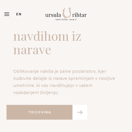
EN
Unikatni nakit z
Unikatni nakit z
navdihom iz
navdihom iz
narave
narave
Oblikovanje nakita je zame poslanstvo, kjer
Oblikovanje nakita je zame poslanstvo, kjer
čudovite detajle iz narave spreminjam v nosljive
čudovite detajle iz narave spreminjam v nosljive
umetnine, ki vas navdihujejo v vašem
umetnine, ki vas navdihujejo v vašem
vsakdanjem življenju.
vsakdanjem življenju.
TRGOVINA
TRGOVINA