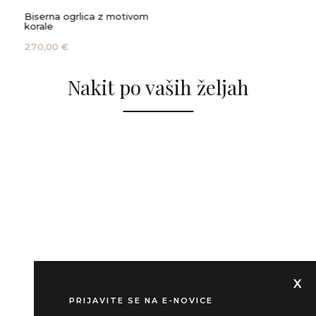
Biserna ogrlica z motivom
Goz
korale
265
270,00 €
Nakit po vaših željah
X
PRIJAVITE SE NA E-NOVICE