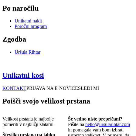
Po naročilu
Unikatni nakit
Poročni program
Zgodba
Uršula Rihtar
Unikatni kosi
KONTAKT
PRIJAVA NA E-NOVICE
SLEDI MI
Poišči svojo velikost prstana
Velikost prstana je najbolje
Še vedno niste prepričani?
pomeriti v najbližji zlatarni.
Pišite na
hello@ursularihtar.com
in pomagala vam bom izbrati
Številko prstana pa lahko
ustrezno velikost. V primeru, da