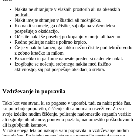
Nakita ne shranjujte v vlažnih prostorih ali na okenskih
policah.
Nakit imejte shranjen v škatlici ali mošnjičku.
Ko nakit snamete, ga očistite, saj olja na vašem telesu
pospešujejo oksidacijo.
Očistite nakit še posebej po kopanju v morju ali bazenu.
Redno polirajte nakit s polirno krpico.
Če je v nakitu kamen, ga lahko nežno čistite pod tekočo vodo
z zobno krtačko in milom.
Kozmetiko in parfume nanesite preden si nadenete nakit.
Izogibajte se nošenju srebrnega nakita med fizično
aktivnostjo, saj pot pospešuje oksidacijo srebra.
Vzdrževanje in popravila
Tako kot vse stvari, ki so pogosto v uporabi, tudi za nakit pride čas,
ko potrebuje popravilo, čiščenje ali samo malo osvežitve. Za vse
svoje izdelke nudim čiščenje, poliranje nadomestilo strganih verižic
ali izgubljenih uhanov, ponovno pozlato, nadomestilo poškodovanih
ali izgubljenih kamnov.
V roku enega leta od nakupa vam popravila in vzdrževanje nudim
brezplačno. Po izteku enega leta se za popravilo postavi cena po