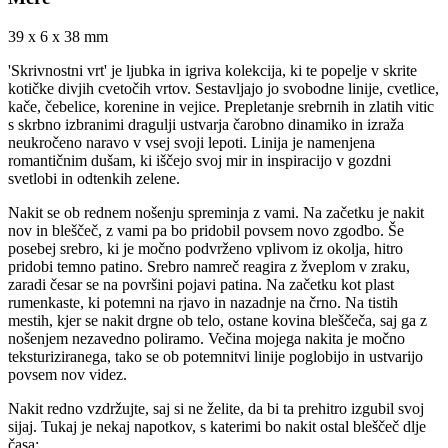
39 x 6 x 38 mm
'Skrivnostni vrt' je ljubka in igriva kolekcija, ki te popelje v skrite
kotičke divjih cvetočih vrtov. Sestavljajo jo svobodne linije, cvetlice,
kače, čebelice, korenine in vejice. Prepletanje srebrnih in zlatih vitic
s skrbno izbranimi dragulji ustvarja čarobno dinamiko in izraža
neukročeno naravo v vsej svoji lepoti. Linija je namenjena
romantičnim dušam, ki iščejo svoj mir in inspiracijo v gozdni
svetlobi in odtenkih zelene.
Nakit se ob rednem nošenju spreminja z vami. Na začetku je nakit
nov in bleščeč, z vami pa bo pridobil povsem novo zgodbo. Še
posebej srebro, ki je močno podvrženo vplivom iz okolja, hitro
pridobi temno patino. Srebro namreč reagira z žveplom v zraku,
zaradi česar se na površini pojavi patina. Na začetku kot plast
rumenkaste, ki potemni na rjavo in nazadnje na črno. Na tistih
mestih, kjer se nakit drgne ob telo, ostane kovina bleščeča, saj ga z
nošenjem nezavedno poliramo. Večina mojega nakita je močno
teksturiziranega, tako se ob potemnitvi linije poglobijo in ustvarijo
povsem nov videz.
Nakit redno vzdržujte, saj si ne želite, da bi ta prehitro izgubil svoj
sijaj. Tukaj je nekaj napotkov, s katerimi bo nakit ostal bleščeč dlje
časa: