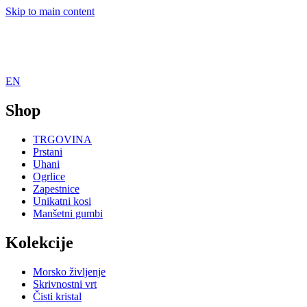
Skip to main content
EN
Shop
TRGOVINA
Prstani
Uhani
Ogrlice
Zapestnice
Unikatni kosi
Manšetni gumbi
Kolekcije
Morsko življenje
Skrivnostni vrt
Čisti kristal