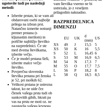
ugotovite tudi po naslednji
vam številka vseeno ne bi
metodi:
ustrezala, jo z veseljem
prilagodim naknadno.
Izberite prstan, ki se vam ali
obdarovani osebi najbolje
RAZPREDELNICA
prilega na izbran prst.
DIMENZIJ
Natančno izmerite notranji
premer prstana (s
d
kljunastim merilom) in
EU
UK
US
(mm)
poiščite najbližjo številko
XS
49
J
15,5
5
na razpredelnici. Če ste
XS
50
K
16
5,5
med dvema številkama,
S
52
L
16,45
6
izberite večjo.
S
53
M
16,9
6,5
Če je model prstana širši,
M
54
N
17,3
7
izberite malce večjo
M
55
O
17,7
7,5
številko.
L
56
P
18,2
8
Povprečna slovenska
L
58
Q
18,5
8,5
številka prstana pri ženska
je 52, pri moških 62.
Velikost prstana je ustrezna
takrat, ko ne uide čez
členek vašega prsta tudi ob
sunkovitih gibih, hkrati pa
vas na prstu ne moti oz. ne
zaustavlja vašega krvnega