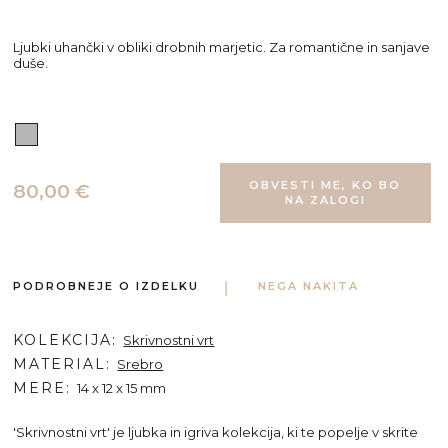
Ljubki uhančki v obliki drobnih marjetic. Za romantične in sanjave
duše.
80,00 €
PODROBNEJE O IZDELKU
NEGA NAKITA
KOLEKCIJA
Skrivnostni vrt
MATERIAL
Srebro
MERE
14 x 12 x 15 mm
'Skrivnostni vrt' je ljubka in igriva kolekcija, ki te popelje v skrite