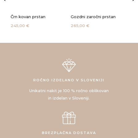
Črn kovan prstan
Gozdni zaročni prstan
Kač
245,00 €
265,00 €
135
ROČNO IZDELANO V SLOVENIJI
Unikatni nakit je 100 % ročno oblikovan
in izdelan v Sloveniji.
BREZPLAČNA DOSTAVA