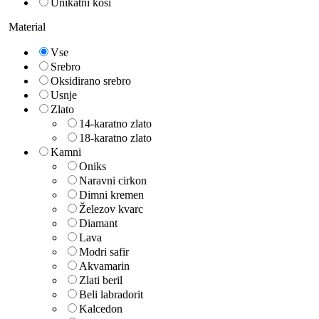
Unikatni kosi
Material
Vse
Srebro
Oksidirano srebro
Usnje
Zlato
14-karatno zlato
18-karatno zlato
Kamni
Oniks
Naravni cirkon
Dimni kremen
Železov kvarc
Diamant
Lava
Modri safir
Akvamarin
Zlati beril
Beli labradorit
Kalcedon