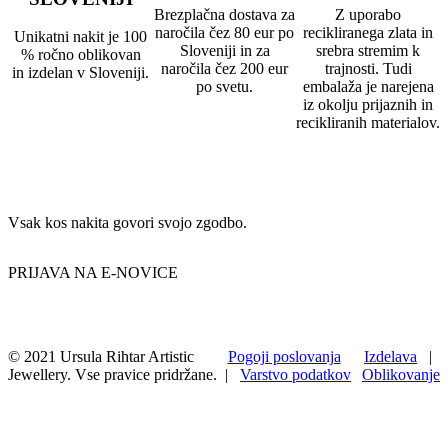
Brezplačna dostava za
Z uporabo
naročila čez 80 eur po
recikliranega zlata in
Unikatni nakit je 100
Sloveniji in za
srebra stremim k
% ročno oblikovan
naročila čez 200 eur
trajnosti. Tudi
in izdelan v Sloveniji.
po svetu.
embalaža je narejena
iz okolju prijaznih in
recikliranih materialov.
Vsak kos nakita govori svojo zgodbo.
PRIJAVA NA E-NOVICE
© 2021 Ursula Rihtar Artistic
Pogoji poslovanja
Izdelava
|
Jewellery. Vse pravice pridržane.
|
Varstvo podatkov
Oblikovanje