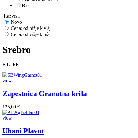
Biser
Razvrsti
Novo
Cena: od nižje k višji
Cena: od višje k nižji
Srebro
FILTER
view
Zapestnica Granatna krila
125,00 €
view
Uhani Plavut