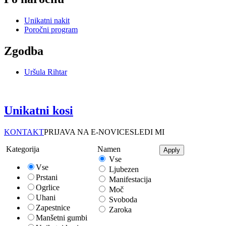
Unikatni nakit
Poročni program
Zgodba
Uršula Rihtar
Unikatni kosi
KONTAKT
PRIJAVA NA E-NOVICE
SLEDI MI
Kategorija
Namen
Vse
Vse
Ljubezen
Prstani
Manifestacija
Ogrlice
Moč
Uhani
Svoboda
Zapestnice
Zaroka
Manšetni gumbi