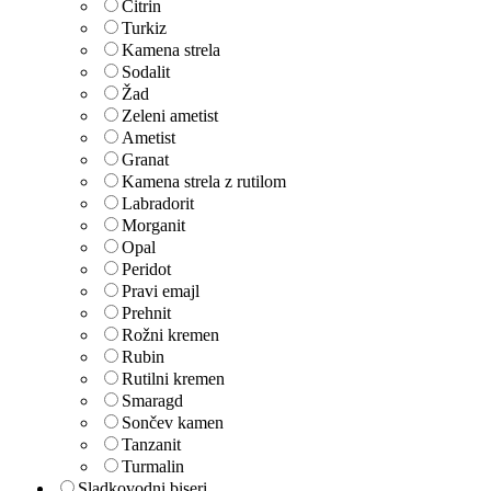
Citrin
Turkiz
Kamena strela
Sodalit
Žad
Zeleni ametist
Ametist
Granat
Kamena strela z rutilom
Labradorit
Morganit
Opal
Peridot
Pravi emajl
Prehnit
Rožni kremen
Rubin
Rutilni kremen
Smaragd
Sončev kamen
Tanzanit
Turmalin
Sladkovodni biseri