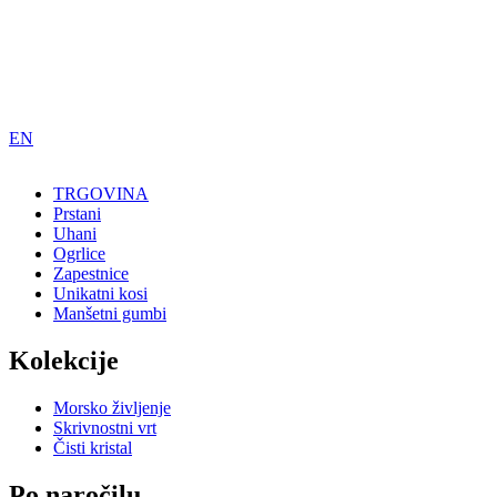
Skip
to
main
content
EN
TRGOVINA
Prstani
Shop
Uhani
Ogrlice
Zapestnice
Unikatni kosi
Manšetni gumbi
Kolekcije
Morsko življenje
Skrivnostni vrt
Čisti kristal
Po naročilu