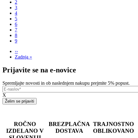
page
Page
2
Pagination
Page
3
Page
4
Page
5
Page
6
Page
7
Page
8
Page
9
Next
››
page
Last
Zadnja »
page
Prijavite se na e-novice
Spremljajte novosti in ob naslednjem nakupu prejmite 5% popust.
E-
naslov
X
ROČNO
BREZPLAČNA
TRAJNOSTNO
IZDELANO V
DOSTAVA
OBLIKOVANO
SLOVENIJI