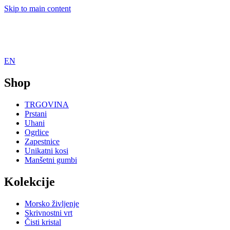
Skip to main content
EN
Shop
TRGOVINA
Prstani
Uhani
Ogrlice
Zapestnice
Unikatni kosi
Manšetni gumbi
Kolekcije
Morsko življenje
Skrivnostni vrt
Čisti kristal