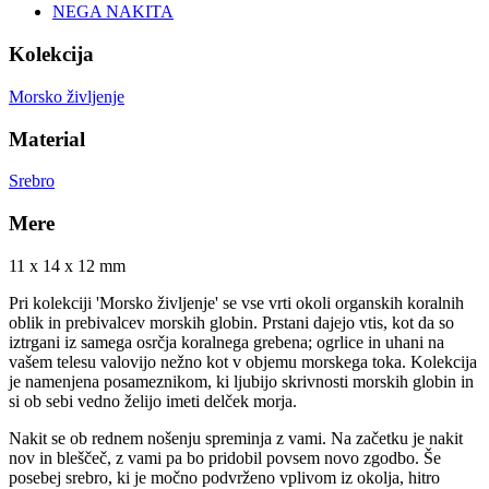
NEGA NAKITA
Kolekcija
Morsko življenje
Material
Srebro
Mere
11 x 14 x 12 mm
Pri kolekciji 'Morsko življenje' se vse vrti okoli organskih koralnih
oblik in prebivalcev morskih globin. Prstani dajejo vtis, kot da so
iztrgani iz samega osrčja koralnega grebena; ogrlice in uhani na
vašem telesu valovijo nežno kot v objemu morskega toka. Kolekcija
je namenjena posameznikom, ki ljubijo skrivnosti morskih globin in
si ob sebi vedno želijo imeti delček morja.
Nakit se ob rednem nošenju spreminja z vami. Na začetku je nakit
nov in bleščeč, z vami pa bo pridobil povsem novo zgodbo. Še
posebej srebro, ki je močno podvrženo vplivom iz okolja, hitro