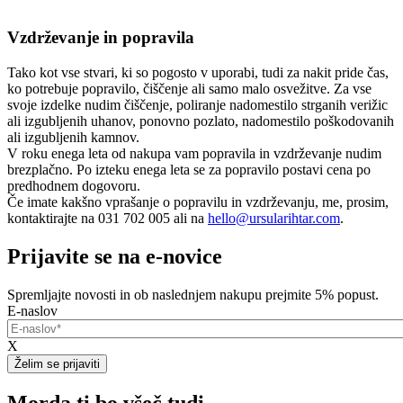
Vzdrževanje in popravila
Tako kot vse stvari, ki so pogosto v uporabi, tudi za nakit pride čas,
ko potrebuje popravilo, čiščenje ali samo malo osvežitve. Za vse
svoje izdelke nudim čiščenje, poliranje nadomestilo strganih verižic
ali izgubljenih uhanov, ponovno pozlato, nadomestilo poškodovanih
ali izgubljenih kamnov.
V roku enega leta od nakupa vam popravila in vzdrževanje nudim
brezplačno. Po izteku enega leta se za popravilo postavi cena po
predhodnem dogovoru.
Če imate kakšno vprašanje o popravilu in vzdrževanju, me, prosim,
kontaktirajte na 031 702 005 ali na
hello@ursularihtar.com
.
Prijavite se na e-novice
Spremljajte novosti in ob naslednjem nakupu prejmite 5% popust.
E-naslov
X
Morda ti bo všeč tudi