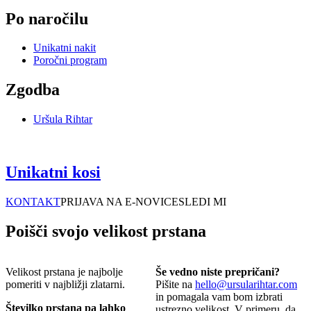
Po naročilu
Unikatni nakit
Poročni program
Zgodba
Uršula Rihtar
Unikatni kosi
KONTAKT
PRIJAVA NA E-NOVICE
SLEDI MI
Poišči svojo velikost prstana
Velikost prstana je najbolje
Še vedno niste prepričani?
pomeriti v najbližji zlatarni.
Pišite na
hello@ursularihtar.com
in pomagala vam bom izbrati
Številko prstana pa lahko
ustrezno velikost. V primeru, da