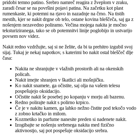
pridobi temno patino. Srebro namreč reagira z žveplom v zraku,
zaradi česar se na površini pojavi patina. Na začetku kot plast
rumenkaste, ki potemni na rjavo in nazadnje na črno. Na tistih
mestih, kjer se nakit drgne ob telo, ostane kovina bleščeča, saj ga z
nošenjem nezavedno poliramo. Večina mojega nakita je močno
teksturiziranega, tako se ob potemnitvi linije poglobijo in ustvarijo
povsem nov videz.
Nakit redno vzdržujte, saj si ne želite, da bi ta prehitro izgubil svoj
sijaj. Tukaj je nekaj napotkov, s katerimi bo nakit ostal bleščeč dlje
časa:
Nakita ne shranjujte v vlažnih prostorih ali na okenskih
policah.
Nakit imejte shranjen v škatlici ali mošnjičku.
Ko nakit snamete, ga očistite, saj olja na vašem telesu
pospešujejo oksidacijo.
Očistite nakit še posebej po kopanju v morju ali bazenu.
Redno polirajte nakit s polirno krpico.
Če je v nakitu kamen, ga lahko nežno čistite pod tekočo vodo
z zobno krtačko in milom.
Kozmetiko in parfume nanesite preden si nadenete nakit.
Izogibajte se nošenju srebrnega nakita med fizično
aktivnostjo, saj pot pospešuje oksidacijo srebra.