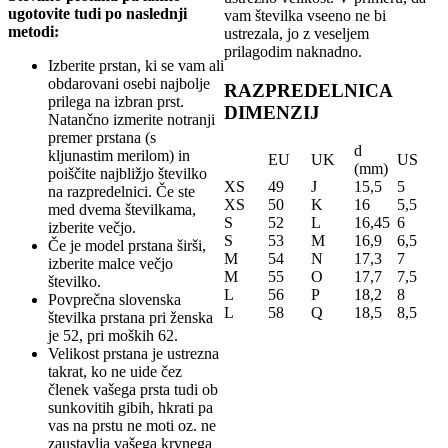
ugotovite tudi po naslednji
vam številka vseeno ne bi
metodi:
ustrezala, jo z veseljem
prilagodim naknadno.
Izberite prstan, ki se vam ali
obdarovani osebi najbolje
RAZPREDELNICA
prilega na izbran prst.
DIMENZIJ
Natančno izmerite notranji
premer prstana (s
d
kljunastim merilom) in
EU
UK
US
(mm)
poiščite najbližjo številko
XS
49
J
15,5
5
na razpredelnici. Če ste
XS
50
K
16
5,5
med dvema številkama,
S
52
L
16,45
6
izberite večjo.
S
53
M
16,9
6,5
Če je model prstana širši,
M
54
N
17,3
7
izberite malce večjo
M
55
O
17,7
7,5
številko.
L
56
P
18,2
8
Povprečna slovenska
L
58
Q
18,5
8,5
številka prstana pri ženska
je 52, pri moških 62.
Velikost prstana je ustrezna
takrat, ko ne uide čez
členek vašega prsta tudi ob
sunkovitih gibih, hkrati pa
vas na prstu ne moti oz. ne
zaustavlja vašega krvnega