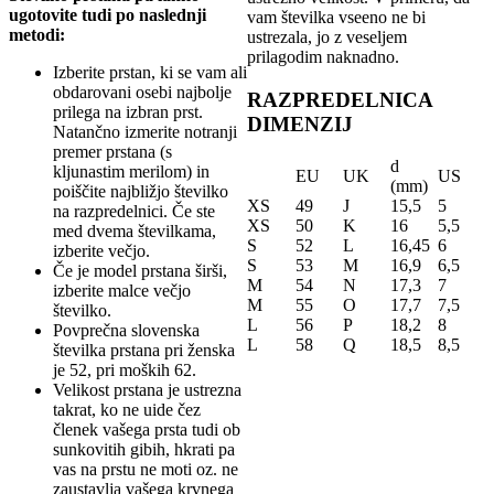
ugotovite tudi po naslednji
vam številka vseeno ne bi
metodi:
ustrezala, jo z veseljem
prilagodim naknadno.
Izberite prstan, ki se vam ali
obdarovani osebi najbolje
RAZPREDELNICA
prilega na izbran prst.
DIMENZIJ
Natančno izmerite notranji
premer prstana (s
d
kljunastim merilom) in
EU
UK
US
(mm)
poiščite najbližjo številko
XS
49
J
15,5
5
na razpredelnici. Če ste
XS
50
K
16
5,5
med dvema številkama,
S
52
L
16,45
6
izberite večjo.
S
53
M
16,9
6,5
Če je model prstana širši,
M
54
N
17,3
7
izberite malce večjo
M
55
O
17,7
7,5
številko.
L
56
P
18,2
8
Povprečna slovenska
L
58
Q
18,5
8,5
številka prstana pri ženska
je 52, pri moških 62.
Velikost prstana je ustrezna
takrat, ko ne uide čez
členek vašega prsta tudi ob
sunkovitih gibih, hkrati pa
vas na prstu ne moti oz. ne
zaustavlja vašega krvnega