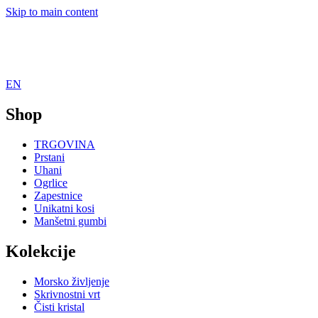
Skip to main content
EN
Shop
TRGOVINA
Prstani
Uhani
Ogrlice
Zapestnice
Unikatni kosi
Manšetni gumbi
Kolekcije
Morsko življenje
Skrivnostni vrt
Čisti kristal