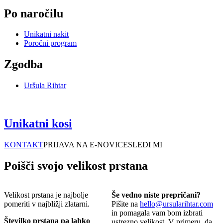
Po naročilu
Unikatni nakit
Poročni program
Zgodba
Uršula Rihtar
Unikatni kosi
KONTAKT
PRIJAVA NA E-NOVICE
SLEDI MI
Poišči svojo velikost prstana
Velikost prstana je najbolje
Še vedno niste prepričani?
pomeriti v najbližji zlatarni.
Pišite na
hello@ursularihtar.com
in pomagala vam bom izbrati
Številko prstana pa lahko
ustrezno velikost. V primeru, da