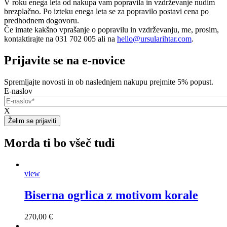
V roku enega leta od nakupa vam popravila in vzdrževanje nudim
brezplačno. Po izteku enega leta se za popravilo postavi cena po
predhodnem dogovoru.
Če imate kakšno vprašanje o popravilu in vzdrževanju, me, prosim,
kontaktirajte na 031 702 005 ali na
hello@ursularihtar.com
.
Prijavite se na e-novice
Spremljajte novosti in ob naslednjem nakupu prejmite 5% popust.
E-naslov
X
Morda ti bo všeč tudi
view
Biserna ogrlica z motivom korale
270,00 €