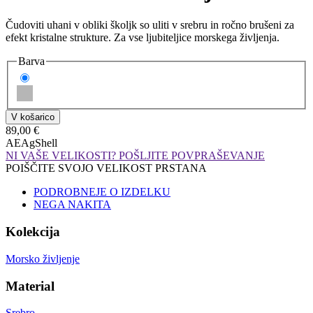
Čudoviti uhani v obliki školjk so uliti v srebru in ročno brušeni za
efekt kristalne strukture. Za vse ljubiteljice morskega življenja.
Barva
89,00 €
AEAgShell
NI VAŠE VELIKOSTI? POŠLJITE POVPRAŠEVANJE
POIŠČITE SVOJO VELIKOST PRSTANA
PODROBNEJE O IZDELKU
NEGA NAKITA
Kolekcija
Morsko življenje
Material
Srebro