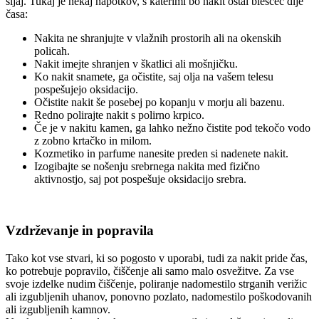
sijaj. Tukaj je nekaj napotkov, s katerimi bo nakit ostal bleščeč dlje
časa:
Nakita ne shranjujte v vlažnih prostorih ali na okenskih
policah.
Nakit imejte shranjen v škatlici ali mošnjičku.
Ko nakit snamete, ga očistite, saj olja na vašem telesu
pospešujejo oksidacijo.
Očistite nakit še posebej po kopanju v morju ali bazenu.
Redno polirajte nakit s polirno krpico.
Če je v nakitu kamen, ga lahko nežno čistite pod tekočo vodo
z zobno krtačko in milom.
Kozmetiko in parfume nanesite preden si nadenete nakit.
Izogibajte se nošenju srebrnega nakita med fizično
aktivnostjo, saj pot pospešuje oksidacijo srebra.
Vzdrževanje in popravila
Tako kot vse stvari, ki so pogosto v uporabi, tudi za nakit pride čas,
ko potrebuje popravilo, čiščenje ali samo malo osvežitve. Za vse
svoje izdelke nudim čiščenje, poliranje nadomestilo strganih verižic
ali izgubljenih uhanov, ponovno pozlato, nadomestilo poškodovanih
ali izgubljenih kamnov.