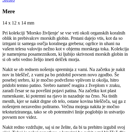
Mere
14 x 12 x 14 mm
Pri kolekciji 'Morsko življenje' se vse vrti okoli organskih koralnih
oblik in prebivalcev morskih globin. Prstani dajejo vtis, kot da so
iztrgani iz samega osrčja koralnega grebena; ogrlice in uhani na
vašem telesu valovijo nežno kot v objemu morskega toka. Kolekcija
je namenjena posameznikom, ki ljubijo skrivnosti morskih globin in
si ob sebi vedno želijo imeti delček morja.
Nakit se ob rednem nošenju spreminja z vami. Na začetku je nakit
nov in bleščeč, z vami pa bo pridobil povsem novo zgodbo. Še
posebej srebro, ki je močno podvrženo vplivom iz okolja, hitro
pridobi temno patino. Srebro namreč reagira z žveplom v zraku,
zaradi česar se na površini pojavi patina. Na začetku kot plast
rumenkaste, ki potemni na rjavo in nazadnje na črno. Na tistih
mestih, kjer se nakit drgne ob telo, ostane kovina bleščeča, saj ga z
nošenjem nezavedno poliramo. Večina mojega nakita je močno
teksturiziranega, tako se ob potemnitvi linije poglobijo in ustvarijo
povsem nov videz.
Nakit redno vzdržujte, saj si ne želite, da bi ta prehitro izgubil svoj