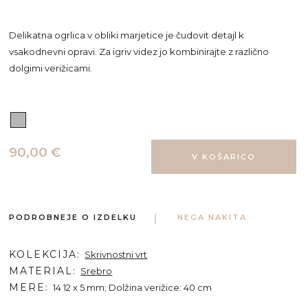
Delikatna ogrlica v obliki marjetice je čudovit detajl k
vsakodnevni opravi. Za igriv videz jo kombinirajte z različno
dolgimi verižicami.
90,00 €
PODROBNEJE O IZDELKU
NEGA NAKITA
KOLEKCIJA
Skrivnostni vrt
MATERIAL
Srebro
MERE
14 12 x 5 mm; Dolžina verižice: 40 cm