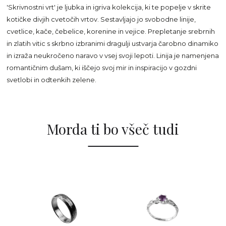
'Skrivnostni vrt' je ljubka in igriva kolekcija, ki te popelje v skrite
kotičke divjih cvetočih vrtov. Sestavljajo jo svobodne linije,
cvetlice, kače, čebelice, korenine in vejice. Prepletanje srebrnih
in zlatih vitic s skrbno izbranimi dragulji ustvarja čarobno dinamiko
in izraža neukročeno naravo v vsej svoji lepoti. Linija je namenjena
romantičnim dušam, ki iščejo svoj mir in inspiracijo v gozdni
svetlobi in odtenkih zelene.
Morda ti bo všeč tudi