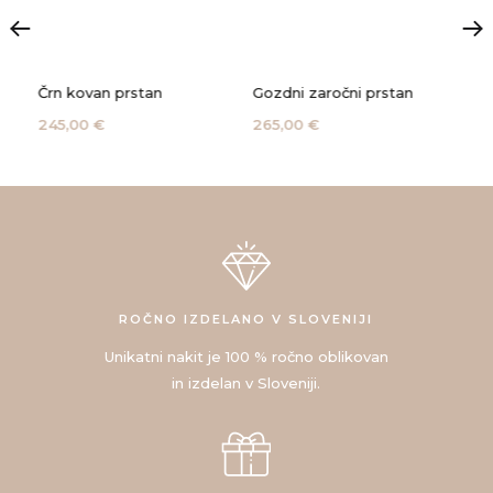
Črn kovan prstan
Gozdni zaročni prstan
Kač
245,00 €
265,00 €
135
ROČNO IZDELANO V SLOVENIJI
Unikatni nakit je 100 % ročno oblikovan
in izdelan v Sloveniji.