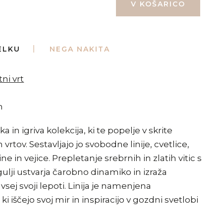
ELKU
NEGA NAKITA
ni vrt
m
bka in igriva kolekcija, ki te popelje v skrite
 vrtov. Sestavljajo jo svobodne linije, cvetlice,
ne in vejice. Prepletanje srebrnih in zlatih vitic s
ulji ustvarja čarobno dinamiko in izraža
sej svoji lepoti. Linija je namenjena
iščejo svoj mir in inspiracijo v gozdni svetlobi