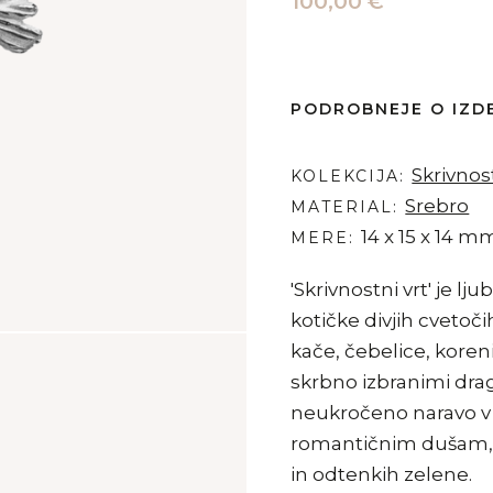
100,00 €
PODROBNEJE O IZD
Skrivnost
KOLEKCIJA
Srebro
MATERIAL
14 x 15 x 14 m
MERE
'Skrivnostni vrt' je lju
kotičke divjih cvetočih
kače, čebelice, koreni
skrbno izbranimi drag
neukročeno naravo v v
romantičnim dušam, ki 
in odtenkih zelene.