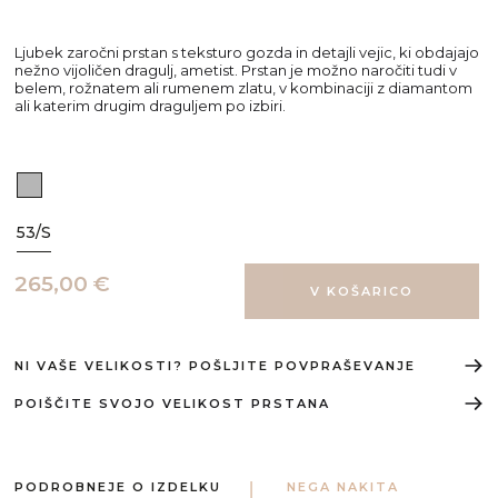
Ljubek zaročni prstan s teksturo gozda in detajli vejic, ki obdajajo
nežno vijoličen dragulj, ametist. Prstan je možno naročiti tudi v
belem, rožnatem ali rumenem zlatu, v kombinaciji z diamantom
ali katerim drugim draguljem po izbiri.
53/S
265,00 €
NI VAŠE VELIKOSTI? POŠLJITE POVPRAŠEVANJE
POIŠČITE SVOJO VELIKOST PRSTANA
PODROBNEJE O IZDELKU
NEGA NAKITA