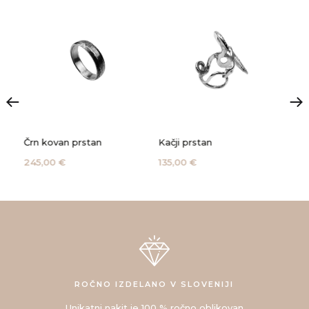
Črn kovan prstan
Kačji prstan
Obe
go
245,00 €
135,00 €
120
ROČNO IZDELANO V SLOVENIJI
Unikatni nakit je 100 % ročno oblikovan