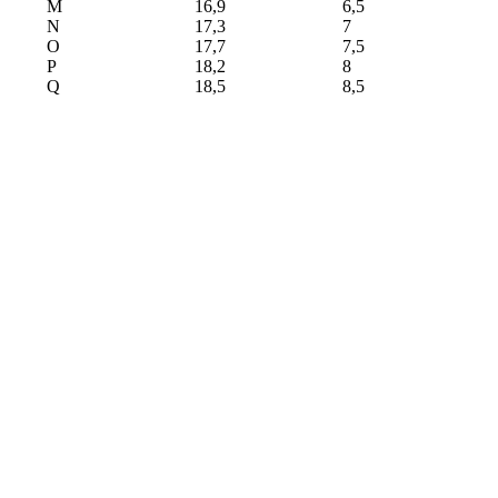
M
16,9
6,5
N
17,3
7
O
17,7
7,5
P
18,2
8
Q
18,5
8,5