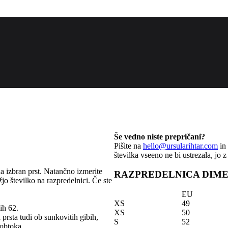
Še vedno niste prepričani?
Pišite na
hello@ursularihtar.com
in 
številka vseeno ne bi ustrezala, jo
na izbran prst. Natančno izmerite
RAZPREDELNICA DIME
žjo številko na razpredelnici. Če ste
EU
XS
49
ih 62.
XS
50
 prsta tudi ob sunkovitih gibih,
S
52
 obtoka.