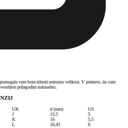
pomagala vam bom izbrati ustrezno velikost. V primeru, da vam
 z veseljem prilagodim naknadno.
NZIJ
UK
d (mm)
US
J
15,5
5
K
16
5,5
L
16,45
6