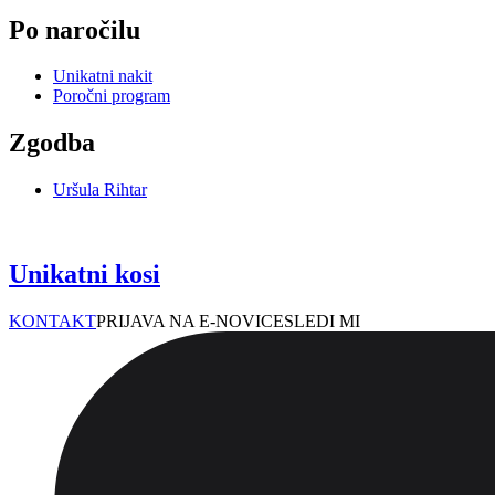
Po naročilu
Unikatni nakit
Poročni program
Zgodba
Uršula Rihtar
Unikatni kosi
KONTAKT
PRIJAVA NA E-NOVICE
SLEDI MI