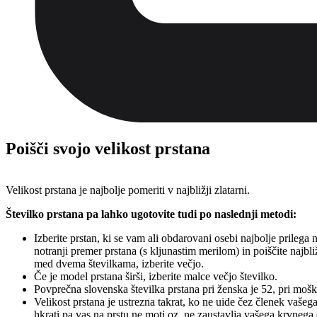
Poišči svojo velikost prstana
Velikost prstana je najbolje pomeriti v najbližji zlatarni.
Številko prstana pa lahko ugotovite tudi po naslednji metodi:
Izberite prstan, ki se vam ali obdarovani osebi najbolje prilega 
notranji premer prstana (s kljunastim merilom) in poiščite najbli
med dvema številkama, izberite večjo.
Če je model prstana širši, izberite malce večjo številko.
Povprečna slovenska številka prstana pri ženska je 52, pri mošk
Velikost prstana je ustrezna takrat, ko ne uide čez členek vašega
hkrati pa vas na prstu ne moti oz. ne zaustavlja vašega krvnega