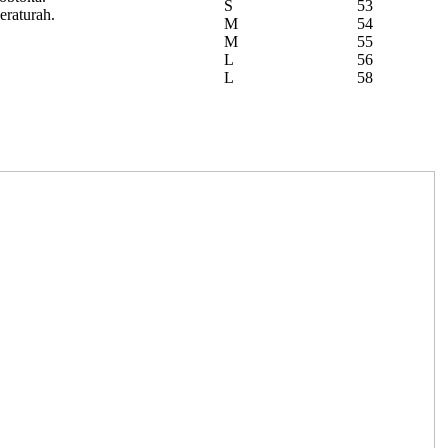
S
53
eraturah.
M
54
M
55
L
56
L
58