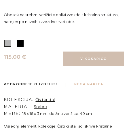
Obesek na srebrni verižici v obliki zvezde s kristalno strukturo,
narejen po navdihu zvezdne svetlobe.
115,00 €
PODROBNEJE O IZDELKU
NEGA NAKITA
KOLEKCIJA
Čisti kristal
MATERIAL
Srebro
MERE
18 x 16 x 3 mm, dolžina verižice: 40 cm
Osrednji elementi kolekcije 'Čisti kristal' so iskrive kristalne