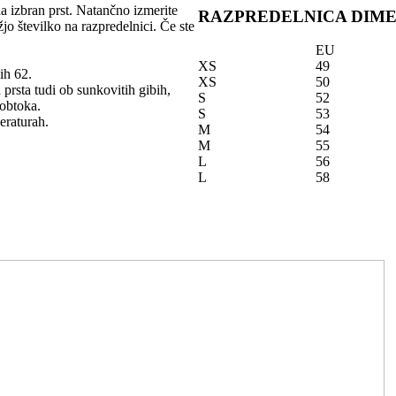
na izbran prst. Natančno izmerite
RAZPREDELNICA DIME
žjo številko na razpredelnici. Če ste
EU
XS
49
ih 62.
XS
50
 prsta tudi ob sunkovitih gibih,
S
52
 obtoka.
S
53
eraturah.
M
54
M
55
L
56
L
58