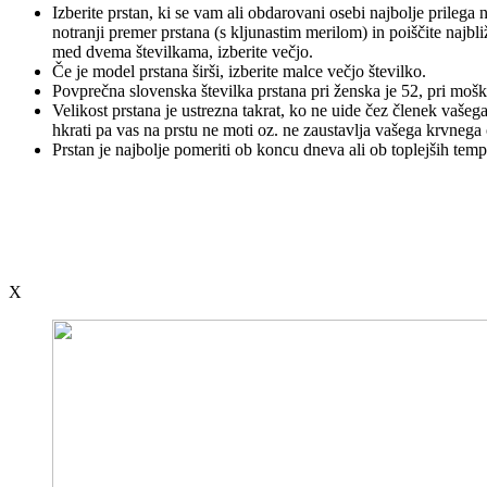
Izberite prstan, ki se vam ali obdarovani osebi najbolje prilega 
notranji premer prstana (s kljunastim merilom) in poiščite najbli
med dvema številkama, izberite večjo.
Če je model prstana širši, izberite malce večjo številko.
Povprečna slovenska številka prstana pri ženska je 52, pri mošk
Velikost prstana je ustrezna takrat, ko ne uide čez členek vašega
hkrati pa vas na prstu ne moti oz. ne zaustavlja vašega krvnega
Prstan je najbolje pomeriti ob koncu dneva ali ob toplejših temp
X