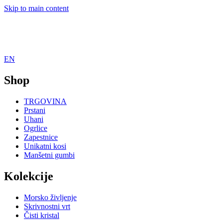
Skip to main content
EN
Shop
TRGOVINA
Prstani
Uhani
Ogrlice
Zapestnice
Unikatni kosi
Manšetni gumbi
Kolekcije
Morsko življenje
Skrivnostni vrt
Čisti kristal