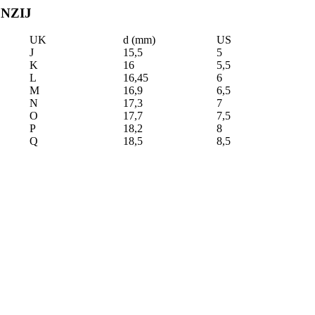
NZIJ
UK
d (mm)
US
J
15,5
5
K
16
5,5
L
16,45
6
M
16,9
6,5
N
17,3
7
O
17,7
7,5
P
18,2
8
Q
18,5
8,5