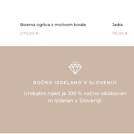
Koralni prstan midi
€
130,00 €
ROČNO IZDELANO V SLOVENIJI
Unikatni nakit je 100 % ročno oblikovan
in izdelan v Sloveniji.