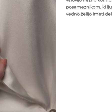
valovijo nežno kot v
posameznikom, ki ljub
vedno želijo imeti de