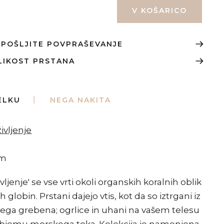
? POŠLJITE POVPRAŠEVANJE
LIKOST PRSTANA
ELKU
NEGA NAKITA
ivljenje
mm
ivljenje' se vse vrti okoli organskih koralnih oblik
 globin. Prstani dajejo vtis, kot da so iztrgani iz
ega grebena; ogrlice in uhani na vašem telesu