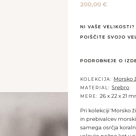
200,00 €
NI VAŠE VELIKOSTI
POIŠČITE SVOJO VE
PODROBNEJE O IZD
Morsko ž
KOLEKCIJA
Srebro
MATERIAL
26 x 22 x 21 
MERE
Pri kolekciji 'Morsko ž
in prebivalcev morskih
samega osrčja koraln