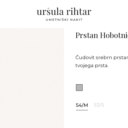
Prstan Hobotni
Čudovit srebrn prstan
tvojega prsta.
53/S
54/M