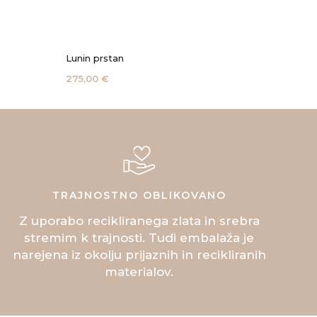
i koralna ogrlica
Mini koralni prstan
,00 €
100,00 €
TRAJNOSTNO OBLIKOVANO
Z uporabo recikliranega zlata in srebra
stremim k trajnosti. Tudi embalaža je
narejena iz okolju prijaznih in recikliranih
materialov.