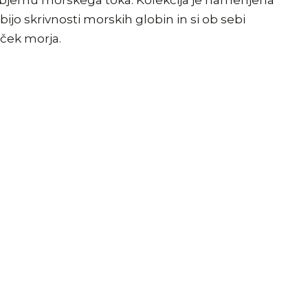
 objemu morskega toka. Kolekcija je namenjena
ijo skrivnosti morskih globin in si ob sebi
lček morja.