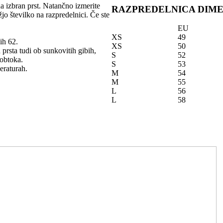
na izbran prst. Natančno izmerite
RAZPREDELNICA DIME
žjo številko na razpredelnici. Če ste
EU
XS
49
ih 62.
XS
50
 prsta tudi ob sunkovitih gibih,
S
52
 obtoka.
S
53
eraturah.
M
54
M
55
L
56
L
58