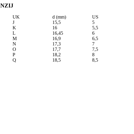
NZIJ
UK
d (mm)
US
J
15,5
5
K
16
5,5
L
16,45
6
M
16,9
6,5
N
17,3
7
O
17,7
7,5
P
18,2
8
Q
18,5
8,5