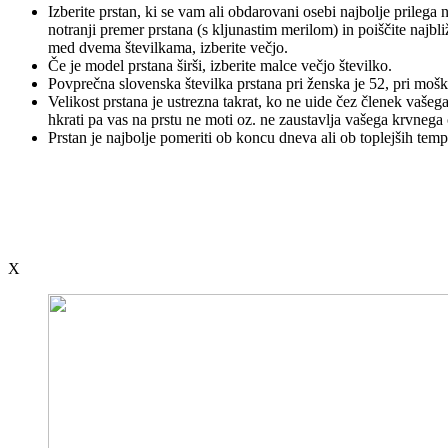
Izberite prstan, ki se vam ali obdarovani osebi najbolje prilega 
notranji premer prstana (s kljunastim merilom) in poiščite najbli
med dvema številkama, izberite večjo.
Če je model prstana širši, izberite malce večjo številko.
Povprečna slovenska številka prstana pri ženska je 52, pri mošk
Velikost prstana je ustrezna takrat, ko ne uide čez členek vašega
hkrati pa vas na prstu ne moti oz. ne zaustavlja vašega krvnega
Prstan je najbolje pomeriti ob koncu dneva ali ob toplejših temp
X