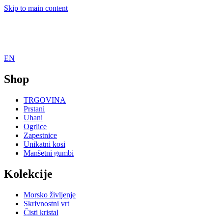
Skip to main content
EN
Shop
TRGOVINA
Prstani
Uhani
Ogrlice
Zapestnice
Unikatni kosi
Manšetni gumbi
Kolekcije
Morsko življenje
Skrivnostni vrt
Čisti kristal