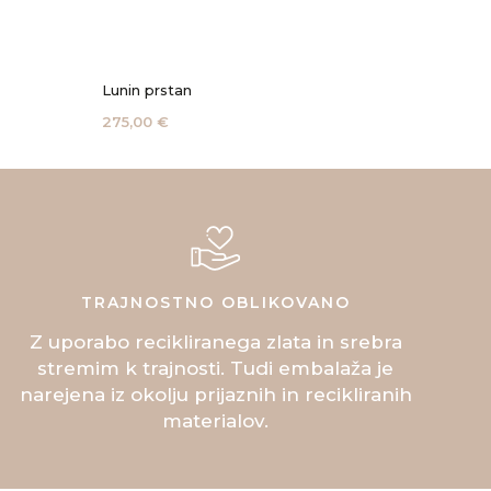
Lunin prstan
Mini ko
275,00 €
140,00
TRAJNOSTNO OBLIKOVANO
Z uporabo recikliranega zlata in srebra
stremim k trajnosti. Tudi embalaža je
narejena iz okolju prijaznih in recikliranih
materialov.