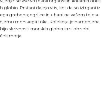
ivljenje' se vse vrti okoli organskih koralnih oblik
 globin. Prstani dajejo vtis, kot da so iztrgani iz
ega grebena; ogrlice in uhani na vašem telesu
 objemu morskega toka. Kolekcija je namenjena
ijo skrivnosti morskih globin in si ob sebi
lček morja.