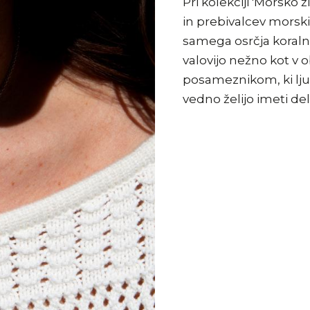
Pri kolekciji 'Morsko ž
in prebivalcev morskih
samega osrčja koraln
valovijo nežno kot v
posameznikom, ki ljub
vedno želijo imeti de