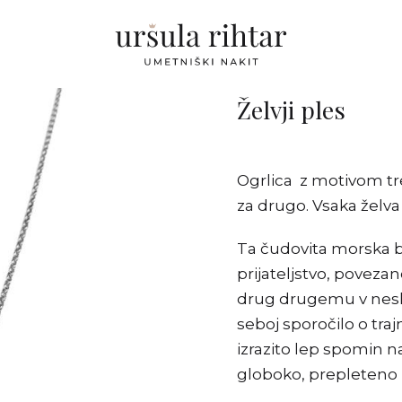
Želvji ples
Ogrlica z motivom tr
za drugo. Vsaka želva
Ta čudovita morska bit
prijateljstvo, povezano
drug drugemu v nesko
seboj sporočilo o traj
izrazito lep spomin n
globoko, prepleteno 