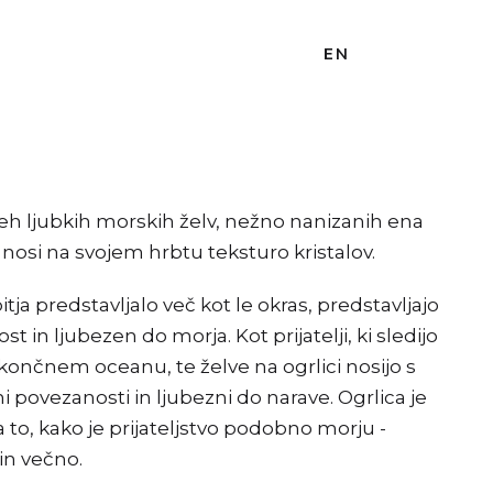
EN
eh ljubkih morskih želv, nežno nanizanih ena
 nosi na svojem hrbtu teksturo kristalov.
ja predstavljalo več kot le okras, predstavljajo
st in ljubezen do morja. Kot prijatelji, ki sledijo
nčnem oceanu, te želve na ogrlici nosijo s
ni povezanosti in ljubezni do narave. Ogrlica je
a to, kako je prijateljstvo podobno morju -
in večno.