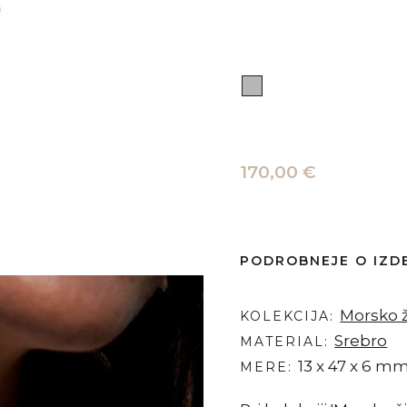
170,00 €
PODROBNEJE O IZD
Morsko ž
KOLEKCIJA
Srebro
MATERIAL
13 x 47 x 6 mm
MERE