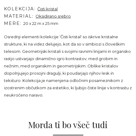
KOLEKCIJA
Čisti kristal
MATERIAL
Oksidirano srebro
MERE
20 x 22 m x 25 mm
Osrednji elementi kolekcije 'Čisti kristal' so iskrive kristalne
strukture, ki na videz delujejo, kot da so v simbiozi s človeškim
telesom. Geometrijski kristali s svojimi ravnimi linijami in organsko
rastjo ustvarjajo dinamično igro kontrastov; med grobim in
nežnim, med organskim in geometrijskim. Oblike kristalov
dopolnjujejo prosojni dragulji, ki poudarjajo njihov lesk in
teksturo. Kolekcija je namenjena odločnim posameznikom z
izostrenim občutkom za estetiko, ki ljubijo čiste linije v kontrastu z
neukročeno naravo.
Morda ti bo všeč tudi