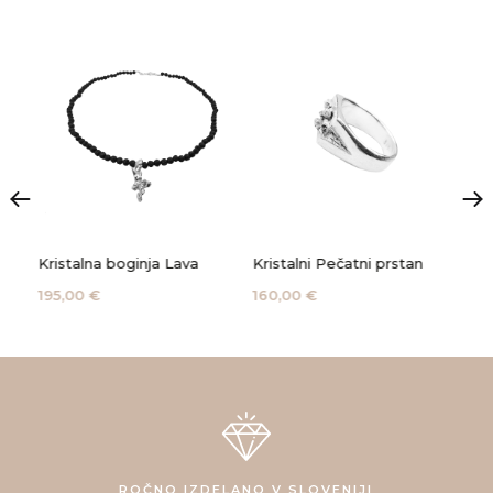
Kristalna boginja Lava
Kristalni Pečatni prstan
Kri
195,00 €
160,00 €
285
ROČNO IZDELANO V SLOVENIJI