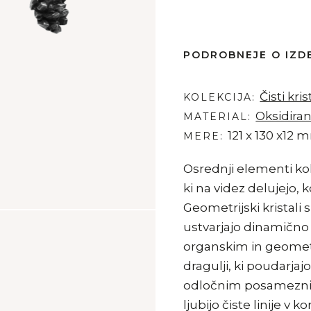
PODROBNEJE O IZD
Čisti kris
KOLEKCIJA
Oksidira
MATERIAL
121 x 130 x12
MERE
Osrednji elementi kolek
ki na videz delujejo, 
Geometrijski kristali 
ustvarjajo dinamično
organskim in geometri
dragulji, ki poudarjaj
odločnim posameznik
ljubijo čiste linije v