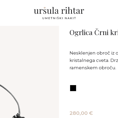
Ogrlica Črni kr
Nesklenjen obroč iz o
kristalnega cveta. Drz
ramenskem obroču.
280,00 €