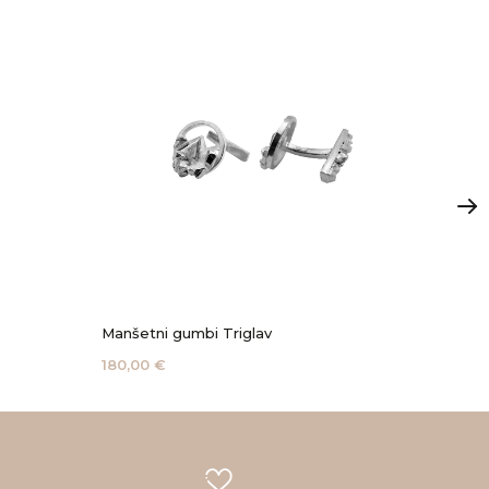
Mini Kr
Manšetni gumbi Triglav
120,00
180,00 €