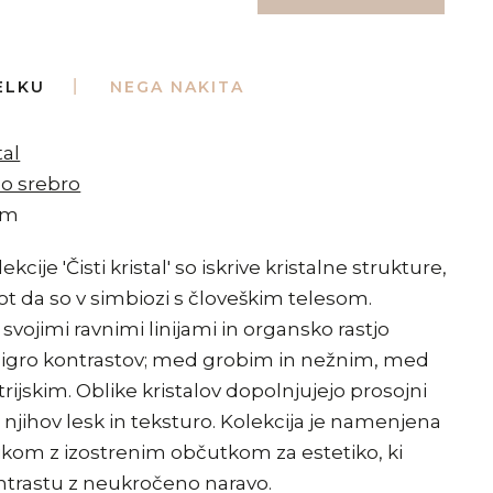
ELKU
NEGA NAKITA
tal
no srebro
 mm
cije 'Čisti kristal' so iskrive kristalne strukture,
kot da so v simbiozi s človeškim telesom.
s svojimi ravnimi linijami in organsko rastjo
 igro kontrastov; med grobim in nežnim, med
jskim. Oblike kristalov dopolnjujejo prosojni
o njihov lesk in teksturo. Kolekcija je namenjena
om z izostrenim občutkom za estetiko, ki
 kontrastu z neukročeno naravo.