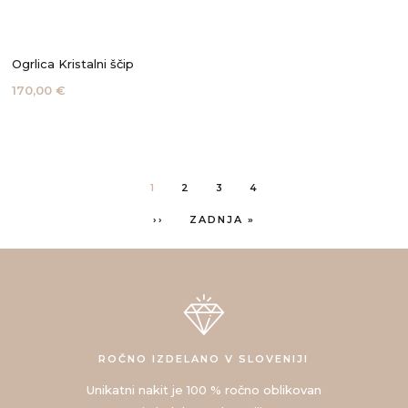
Ogrlica Kristalni ščip
170,00 €
Pagination
CURRENT
1
PAGE
2
PAGE
3
PAGE
4
PAGE
NEXT
››
LAST
ZADNJA »
PAGE
PAGE
ROČNO IZDELANO V SLOVENIJI
Unikatni nakit je 100 % ročno oblikovan