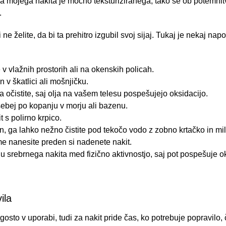
mojega nakita je močno teksturiziranega, tako se ob potemnitvi 
.
 ne želite, da bi ta prehitro izgubil svoj sijaj. Tukaj je nekaj napo
 v vlažnih prostorih ali na okenskih policah.
 v škatlici ali mošnjičku.
 očistite, saj olja na vašem telesu pospešujejo oksidacijo.
sebej po kopanju v morju ali bazenu.
t s polirno krpico.
n, ga lahko nežno čistite pod tekočo vodo z zobno krtačko in mi
e nanesite preden si nadenete nakit.
u srebrnega nakita med fizično aktivnostjo, saj pot pospešuje ok
ila
ogosto v uporabi, tudi za nakit pride čas, ko potrebuje popravilo