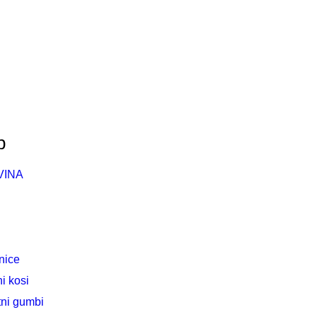
p
VINA
nice
i kosi
ni gumbi