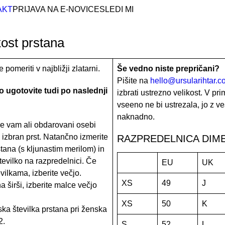
AKT
PRIJAVA NA E-NOVICE
SLEDI MI
kost prstana
 pomeriti v najbližji zlatarni.
Še vedno niste prepričani?
Pišite na
hello@ursularihtar.c
o ugotovite tudi po naslednji
izbrati ustrezno velikost. V pr
vseeno ne bi ustrezala, jo z v
naknadno.
 se vam ali obdarovani osebi
 izbran prst. Natančno izmerite
RAZPREDELNICA DIME
tana (s kljunastim merilom) in
številko na razpredelnici. Če
EU
UK
ilkama, izberite večjo.
XS
49
J
 širši, izberite malce večjo
XS
50
K
a številka prstana pri ženska
2.
S
52
L