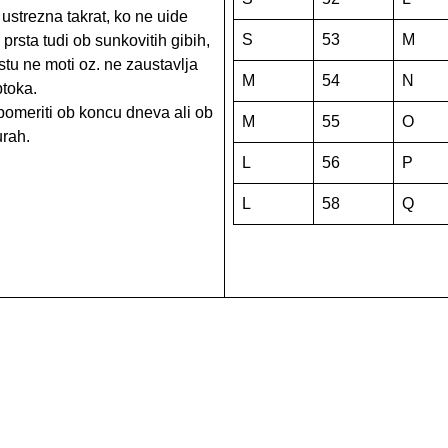
 ustrezna takrat, ko ne uide
S
53
M
prsta tudi ob sunkovitih gibih,
stu ne moti oz. ne zaustavlja
M
54
N
toka.
 pomeriti ob koncu dneva ali ob
M
55
O
urah.
L
56
P
L
58
Q