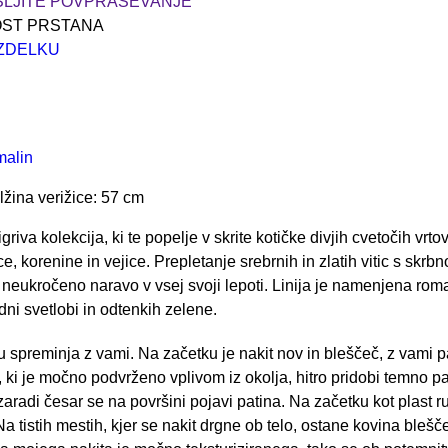
OŠLJITE POVPRAŠEVANJE
OST PRSTANA
ZDELKU
malin
žina verižice: 57 cm
n igriva kolekcija, ki te popelje v skrite kotičke divjih cvetočih vr
ice, korenine in vejice. Prepletanje srebrnih in zlatih vitic s skrb
neukročeno naravo v vsej svoji lepoti. Linija je namenjena rom
zdni svetlobi in odtenkih zelene.
 spreminja z vami. Na začetku je nakit nov in bleščeč, z vami 
 ki je močno podvrženo vplivom iz okolja, hitro pridobi temno p
zaradi česar se na površini pojavi patina. Na začetku kot plast 
Na tistih mestih, kjer se nakit drgne ob telo, ostane kovina bleš