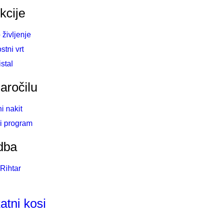
kcije
življenje
stni vrt
istal
aročilu
i nakit
i program
dba
Rihtar
atni kosi