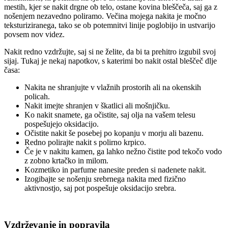
mestih, kjer se nakit drgne ob telo, ostane kovina bleščeča, saj ga z
nošenjem nezavedno poliramo. Večina mojega nakita je močno
teksturiziranega, tako se ob potemnitvi linije poglobijo in ustvarijo
povsem nov videz.
Nakit redno vzdržujte, saj si ne želite, da bi ta prehitro izgubil svoj
sijaj. Tukaj je nekaj napotkov, s katerimi bo nakit ostal bleščeč dlje
časa:
Nakita ne shranjujte v vlažnih prostorih ali na okenskih
policah.
Nakit imejte shranjen v škatlici ali mošnjičku.
Ko nakit snamete, ga očistite, saj olja na vašem telesu
pospešujejo oksidacijo.
Očistite nakit še posebej po kopanju v morju ali bazenu.
Redno polirajte nakit s polirno krpico.
Če je v nakitu kamen, ga lahko nežno čistite pod tekočo vodo
z zobno krtačko in milom.
Kozmetiko in parfume nanesite preden si nadenete nakit.
Izogibajte se nošenju srebrnega nakita med fizično
aktivnostjo, saj pot pospešuje oksidacijo srebra.
Vzdrževanje in popravila