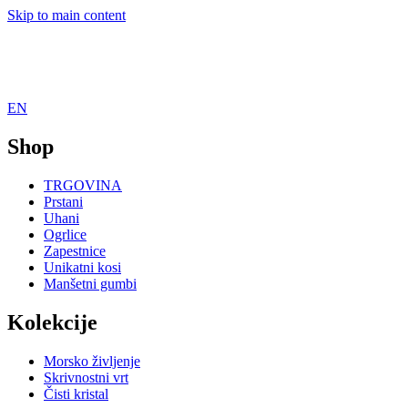
Skip to main content
EN
Shop
TRGOVINA
Prstani
Uhani
Ogrlice
Zapestnice
Unikatni kosi
Manšetni gumbi
Kolekcije
Morsko življenje
Skrivnostni vrt
Čisti kristal