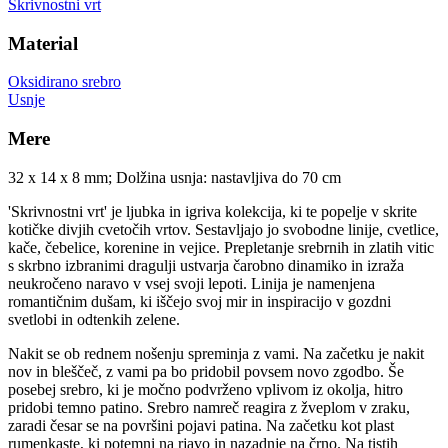
Skrivnostni vrt
Material
Oksidirano srebro
Usnje
Mere
32 x 14 x 8 mm; Dolžina usnja: nastavljiva do 70 cm
'Skrivnostni vrt' je ljubka in igriva kolekcija, ki te popelje v skrite
kotičke divjih cvetočih vrtov. Sestavljajo jo svobodne linije, cvetlice,
kače, čebelice, korenine in vejice. Prepletanje srebrnih in zlatih vitic
s skrbno izbranimi dragulji ustvarja čarobno dinamiko in izraža
neukročeno naravo v vsej svoji lepoti. Linija je namenjena
romantičnim dušam, ki iščejo svoj mir in inspiracijo v gozdni
svetlobi in odtenkih zelene.
Nakit se ob rednem nošenju spreminja z vami. Na začetku je nakit
nov in bleščeč, z vami pa bo pridobil povsem novo zgodbo. Še
posebej srebro, ki je močno podvrženo vplivom iz okolja, hitro
pridobi temno patino. Srebro namreč reagira z žveplom v zraku,
zaradi česar se na površini pojavi patina. Na začetku kot plast
rumenkaste, ki potemni na rjavo in nazadnje na črno. Na tistih