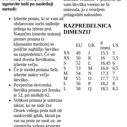
ugotovite tudi po naslednji
vam številka vseeno ne bi
metodi:
ustrezala, jo z veseljem
prilagodim naknadno.
Izberite prstan, ki se vam ali
obdarovani osebi najbolje
RAZPREDELNICA
prilega na izbran prst.
DIMENZIJ
Natančno izmerite notranji
premer prstana (s
d
kljunastim merilom) in
EU
UK
US
(mm)
poiščite najbližjo številko
XS
49
J
15,5
5
na razpredelnici. Če ste
XS
50
K
16
5,5
med dvema številkama,
S
52
L
16,45
6
izberite večjo.
S
53
M
16,9
6,5
Če je model prstana širši,
M
54
N
17,3
7
izberite malce večjo
M
55
O
17,7
7,5
številko.
L
56
P
18,2
8
Povprečna slovenska
L
58
Q
18,5
8,5
številka prstana pri ženska
je 52, pri moških 62.
Velikost prstana je ustrezna
takrat, ko ne uide čez
členek vašega prsta tudi ob
sunkovitih gibih, hkrati pa
vas na prstu ne moti oz. ne
zaustavlja vašega krvnega