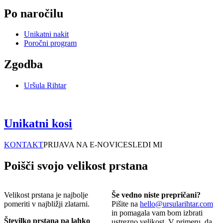
Po naročilu
Unikatni nakit
Poročni program
Zgodba
Uršula Rihtar
Unikatni kosi
KONTAKT
PRIJAVA NA E-NOVICE
SLEDI MI
Poišči svojo velikost prstana
Velikost prstana je najbolje
Še vedno niste prepričani?
pomeriti v najbližji zlatarni.
Pišite na
hello@ursularihtar.com
in pomagala vam bom izbrati
Številko prstana pa lahko
ustrezno velikost. V primeru, da