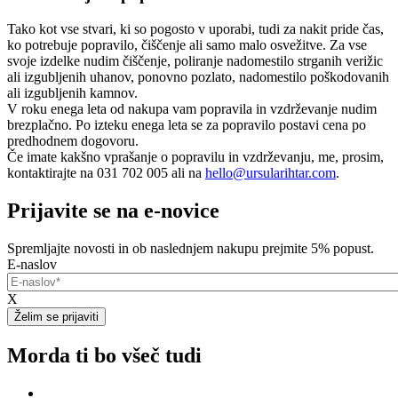
Tako kot vse stvari, ki so pogosto v uporabi, tudi za nakit pride čas,
ko potrebuje popravilo, čiščenje ali samo malo osvežitve. Za vse
svoje izdelke nudim čiščenje, poliranje nadomestilo strganih verižic
ali izgubljenih uhanov, ponovno pozlato, nadomestilo poškodovanih
ali izgubljenih kamnov.
V roku enega leta od nakupa vam popravila in vzdrževanje nudim
brezplačno. Po izteku enega leta se za popravilo postavi cena po
predhodnem dogovoru.
Če imate kakšno vprašanje o popravilu in vzdrževanju, me, prosim,
kontaktirajte na 031 702 005 ali na
hello@ursularihtar.com
.
Prijavite se na e-novice
Spremljajte novosti in ob naslednjem nakupu prejmite 5% popust.
E-naslov
X
Morda ti bo všeč tudi