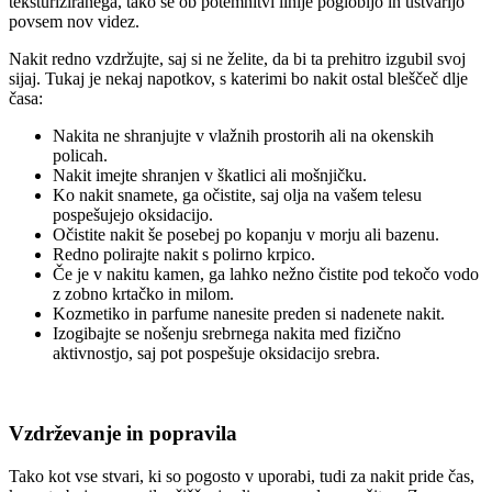
teksturiziranega, tako se ob potemnitvi linije poglobijo in ustvarijo
povsem nov videz.
Nakit redno vzdržujte, saj si ne želite, da bi ta prehitro izgubil svoj
sijaj. Tukaj je nekaj napotkov, s katerimi bo nakit ostal bleščeč dlje
časa:
Nakita ne shranjujte v vlažnih prostorih ali na okenskih
policah.
Nakit imejte shranjen v škatlici ali mošnjičku.
Ko nakit snamete, ga očistite, saj olja na vašem telesu
pospešujejo oksidacijo.
Očistite nakit še posebej po kopanju v morju ali bazenu.
Redno polirajte nakit s polirno krpico.
Če je v nakitu kamen, ga lahko nežno čistite pod tekočo vodo
z zobno krtačko in milom.
Kozmetiko in parfume nanesite preden si nadenete nakit.
Izogibajte se nošenju srebrnega nakita med fizično
aktivnostjo, saj pot pospešuje oksidacijo srebra.
Vzdrževanje in popravila
Tako kot vse stvari, ki so pogosto v uporabi, tudi za nakit pride čas,