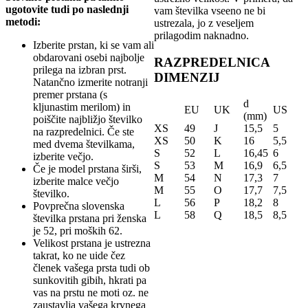
ugotovite tudi po naslednji
vam številka vseeno ne bi
metodi:
ustrezala, jo z veseljem
prilagodim naknadno.
Izberite prstan, ki se vam ali
obdarovani osebi najbolje
RAZPREDELNICA
prilega na izbran prst.
DIMENZIJ
Natančno izmerite notranji
premer prstana (s
d
kljunastim merilom) in
EU
UK
US
(mm)
poiščite najbližjo številko
XS
49
J
15,5
5
na razpredelnici. Če ste
XS
50
K
16
5,5
med dvema številkama,
S
52
L
16,45
6
izberite večjo.
S
53
M
16,9
6,5
Če je model prstana širši,
M
54
N
17,3
7
izberite malce večjo
M
55
O
17,7
7,5
številko.
L
56
P
18,2
8
Povprečna slovenska
L
58
Q
18,5
8,5
številka prstana pri ženska
je 52, pri moških 62.
Velikost prstana je ustrezna
takrat, ko ne uide čez
členek vašega prsta tudi ob
sunkovitih gibih, hkrati pa
vas na prstu ne moti oz. ne
zaustavlja vašega krvnega