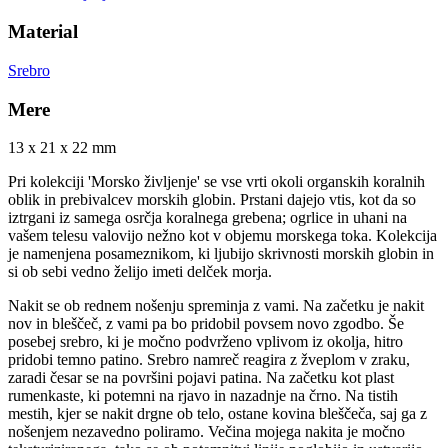
Material
Srebro
Mere
13 x 21 x 22 mm
Pri kolekciji 'Morsko življenje' se vse vrti okoli organskih koralnih
oblik in prebivalcev morskih globin. Prstani dajejo vtis, kot da so
iztrgani iz samega osrčja koralnega grebena; ogrlice in uhani na
vašem telesu valovijo nežno kot v objemu morskega toka. Kolekcija
je namenjena posameznikom, ki ljubijo skrivnosti morskih globin in
si ob sebi vedno želijo imeti delček morja.
Nakit se ob rednem nošenju spreminja z vami. Na začetku je nakit
nov in bleščeč, z vami pa bo pridobil povsem novo zgodbo. Še
posebej srebro, ki je močno podvrženo vplivom iz okolja, hitro
pridobi temno patino. Srebro namreč reagira z žveplom v zraku,
zaradi česar se na površini pojavi patina. Na začetku kot plast
rumenkaste, ki potemni na rjavo in nazadnje na črno. Na tistih
mestih, kjer se nakit drgne ob telo, ostane kovina bleščeča, saj ga z
nošenjem nezavedno poliramo. Večina mojega nakita je močno