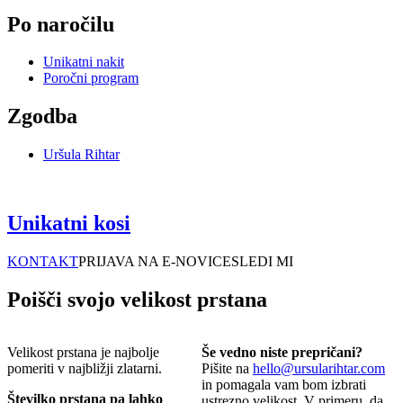
Po naročilu
Unikatni nakit
Poročni program
Zgodba
Uršula Rihtar
Unikatni kosi
KONTAKT
PRIJAVA NA E-NOVICE
SLEDI MI
Poišči svojo velikost prstana
Velikost prstana je najbolje
Še vedno niste prepričani?
pomeriti v najbližji zlatarni.
Pišite na
hello@ursularihtar.com
in pomagala vam bom izbrati
Številko prstana pa lahko
ustrezno velikost. V primeru, da