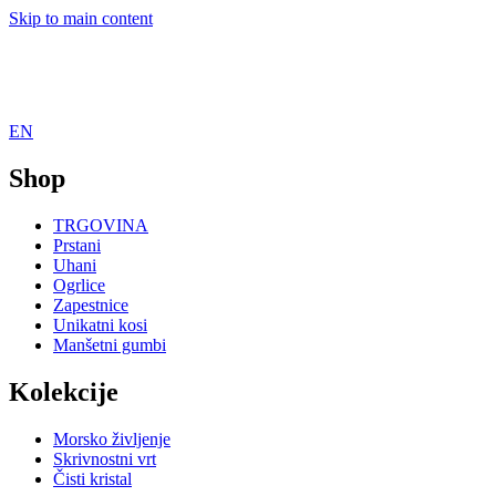
Skip to main content
EN
Shop
TRGOVINA
Prstani
Uhani
Ogrlice
Zapestnice
Unikatni kosi
Manšetni gumbi
Kolekcije
Morsko življenje
Skrivnostni vrt
Čisti kristal