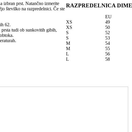
na izbran prst. Natančno izmerite
RAZPREDELNICA DIME
žjo številko na razpredelnici. Če ste
EU
XS
49
ih 62.
XS
50
 prsta tudi ob sunkovitih gibih,
S
52
 obtoka.
S
53
eraturah.
M
54
M
55
L
56
L
58