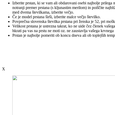
Izberite prstan, ki se vam ali obdarovani osebi najbolje prilega 
notranji premer prstana (s kljunastim merilom) in poiščite najbli
med dvema številkama, izberite večjo.
Če je model prstana širši, izberite malce večjo številko.
Povprečna slovenska številka prstana pri ženska je 52, pri mošk
Velikost prstana je ustrezna takrat, ko ne uide čez členek vašega
hkrati pa vas na prstu ne moti oz. ne zaustavlja vašega krvnega
Prstan je najbolje pomeriti ob koncu dneva ali ob toplejših temp
X