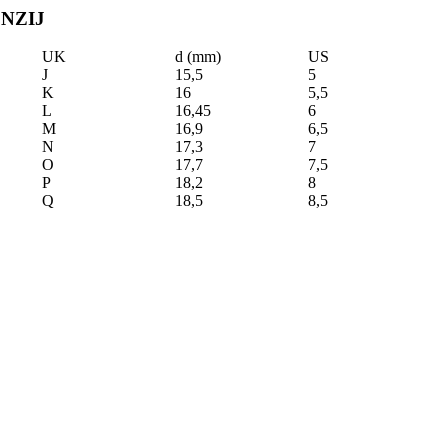
NZIJ
UK
d (mm)
US
J
15,5
5
K
16
5,5
L
16,45
6
M
16,9
6,5
N
17,3
7
O
17,7
7,5
P
18,2
8
Q
18,5
8,5