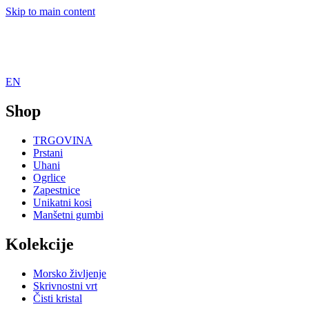
Skip to main content
EN
Shop
TRGOVINA
Prstani
Uhani
Ogrlice
Zapestnice
Unikatni kosi
Manšetni gumbi
Kolekcije
Morsko življenje
Skrivnostni vrt
Čisti kristal